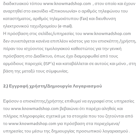
διαδικτυακού τόπου www.knowmadshop.com , στον οποίο και έχουν
αναρτηθεί στο εικονίδιο «Επικοινωνία» ο αριθμός τηλεφώνου του
καταστήματος, αριθμός τηλεμοιότυπου (fax) και διευθυνση
ηλεκτρονικού ταχυδρομείου (e-mail).
Η πρόσβαση στις σελίδες/υπηρεσίες του www.knowmadshop.com
δεν συνεπάγεται κανένα επιπλέον κόστος για τον επισκέπτη /χρήστη,
πέραν του ισχύοντος τιμολογιακού καθεστώτος για την γενική
πρόσβαση στο Διαδίκτυο, όπως έχει διαμορφωθεί από τους
αρμόδιους παροχείς (ISP’s) και καταβάλλεται σε αυτούς και μόνο , στη
βάση της μεταξύ τους σύμφωνίας.
2.) Εγγραφή χρήστη/Δημιουργία Λογαριασμού
Εφόσον ο επισκέπτης/χρήστης επιθυμεί να εγγραφεί στις υπηρεσίες
του www.knowmadshop.com βεβαιώνει ότι παρέχει αληθείς και
πλήρεις πληροφορίες σχετικά με τα στοιχεία που του ζητούνται από
το www.knowmadshop.com για πρόσβαση στα περιεχόμενα/
υπηρεσίες του μέσω της δημιουργίας προσωπικού λογαριασμού .