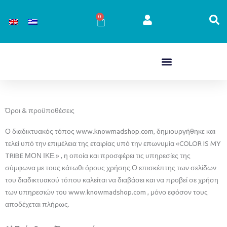
Μετάβαση
στο
0
Cart
περιεχόμενο
Όροι & προϋποθέσεις
Ο διαδικτυακός τόπος www.knowmadshop.com, δημιουργήθηκε και
τελεί υπό την επιμέλεια της εταιρίας υπό την επωνυμία «COLOR IS MY
TRIBE ΜΟΝ ΙΚΕ.» , η οποία και προσφέρει τις υπηρεσίες της
σύμφωνα με τους κάτωθι όρους χρήσης.Ο επισκέπτης των σελίδων
του διαδικτυακού τόπου καλείται να διαβάσει και να προβεί σε χρήση
των υπηρεσιών του www.knowmadshop.com , μόνο εφόσον τους
αποδέχεται πλήρως.