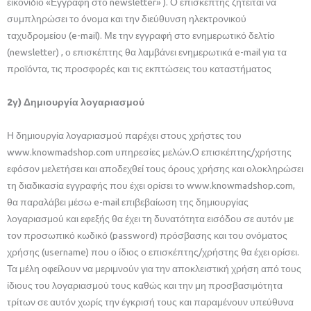
εικονίδιο «Εγγραφή στο newsletter» ). Ο επισκέπτης ζητείται να
συμπληρώσει το όνομα και την διεύθυνση ηλεκτρονικού
ταχυδρομείου (e-mail). Με την εγγραφή στο ενημερωτικό δελτίο
(newsletter) , ο επισκέπτης θα λαμβάνει ενημερωτικά e-mail για τα
προϊόντα, τις προσφορές και τις εκπτώσεις του καταστήματος
2γ) Δημιουργία λογαριασμού
Η δημιουργία λογαριασμού παρέχει στους χρήστες του
www.knowmadshop.com υπηρεσίες μελών.Ο επισκέπτης/χρήστης
εφόσον μελετήσει και αποδεχθεί τους όρους χρήσης και ολοκληρώσει
τη διαδικασία εγγραφής που έχει ορίσει το www.knowmadshop.com,
θα παραλάβει μέσω e-mail επιβεβαίωση της δημιουργίας
λογαριασμού και εφεξής θα έχει τη δυνατότητα εισόδου σε αυτόν με
τον προσωπικό κωδικό (password) πρόσβασης και του ονόματος
χρήσης (username) που ο ίδιος ο επισκέπτης/χρήστης θα έχει ορίσει.
Τα μέλη οφείλουν να μεριμνούν για την αποκλειστική χρήση από τους
ίδιους του λογαριασμού τους καθώς και την μη προσβασιμότητα
τρίτων σε αυτόν χωρίς την έγκρισή τους και παραμένουν υπεύθυνα