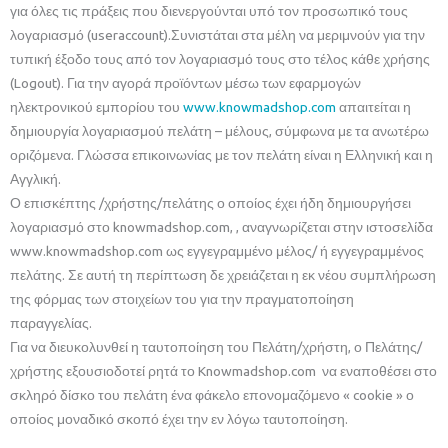
για όλες τις πράξεις που διενεργούνται υπό τον προσωπικό τους
λογαριασμό (useraccount).Συνιστάται στα μέλη να μεριμνούν για την
τυπική έξοδο τους από τον λογαριασμό τους στο τέλος κάθε χρήσης
(Logout). Για την αγορά προϊόντων μέσω των εφαρμογών
ηλεκτρονικού εμπορίου του
www.knowmadshop.com
απαιτείται η
δημιουργία λογαριασμού πελάτη – μέλους, σύμφωνα με τα ανωτέρω
οριζόμενα. Γλώσσα επικοινωνίας με τον πελάτη είναι η Ελληνική και η
Αγγλική.
Ο επισκέπτης /χρήστης/πελάτης ο οποίος έχει ήδη δημιουργήσει
λογαριασμό στο knowmadshop.com, , αναγνωρίζεται στην ιστοσελίδα
www.knowmadshop.com ως εγγεγραμμένο μέλος/ ή εγγεγραμμένος
πελάτης. Σε αυτή τη περίπτωση δε χρειάζεται η εκ νέου συμπλήρωση
της φόρμας των στοιχείων του για την πραγματοποίηση
παραγγελίας.
Για να διευκολυνθεί η ταυτοποίηση του Πελάτη/χρήστη, ο Πελάτης/
χρήστης εξουσιοδοτεί ρητά το Knowmadshop.com να εναποθέσει στο
σκληρό δίσκο του πελάτη ένα φάκελο επονομαζόμενο « cookie » ο
οποίος μοναδικό σκοπό έχει την εν λόγω ταυτοποίηση.