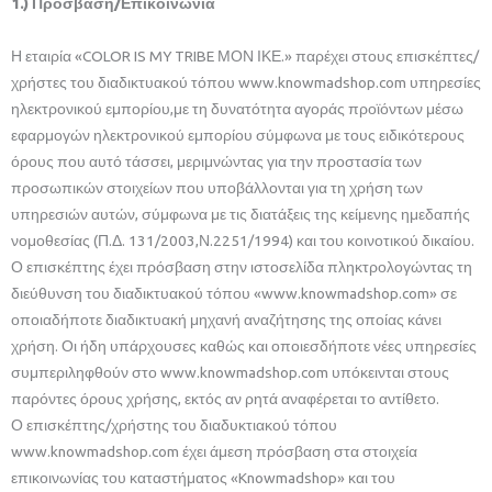
1.) Πρόσβαση/Επικοινωνία
Η εταιρία «COLOR IS MY TRIBE ΜΟΝ ΙΚΕ.» παρέχει στους επισκέπτες/
χρήστες του διαδικτυακού τόπου www.knowmadshop.com υπηρεσίες
ηλεκτρονικού εμπορίου,με τη δυνατότητα αγοράς προϊόντων μέσω
εφαρμογών ηλεκτρονικού εμπορίου σύμφωνα με τους ειδικότερους
όρους που αυτό τάσσει, μεριμνώντας για την προστασία των
προσωπικών στοιχείων που υποβάλλονται για τη χρήση των
υπηρεσιών αυτών, σύμφωνα με τις διατάξεις της κείμενης ημεδαπής
νομοθεσίας (Π.Δ. 131/2003,Ν.2251/1994) και του κοινοτικού δικαίου.
Ο επισκέπτης έχει πρόσβαση στην ιστοσελίδα πληκτρολογώντας τη
διεύθυνση του διαδικτυακού τόπου «www.knowmadshop.com» σε
οποιαδήποτε διαδικτυακή μηχανή αναζήτησης της οποίας κάνει
χρήση. Οι ήδη υπάρχουσες καθώς και οποιεσδήποτε νέες υπηρεσίες
συμπεριληφθούν στο www.knowmadshop.com υπόκεινται στους
παρόντες όρους χρήσης, εκτός αν ρητά αναφέρεται το αντίθετο.
Ο επισκέπτης/χρήστης του διαδυκτιακού τόπου
www.knowmadshop.com έχει άμεση πρόσβαση στα στοιχεία
επικοινωνίας του καταστήματος «Knowmadshop» και του