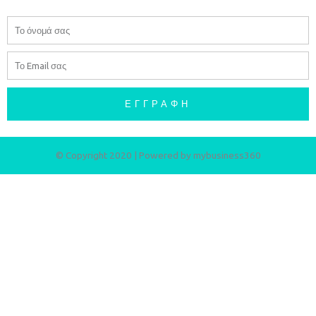
Όνομα
Email
ΕΓΓΡΑΦΉ
© Copyright 2020 | Powered by
mybusiness360​