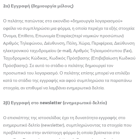
2α) Εγγραφή (δημιουργία μέλους)
Ο πελάτης πατώντας στο εικονίδιο «δημιουργία λογαριασμού»
οφείλει να συμπληρώσει μια φόρμα, η οποία περιέχει τα εξής στοιχεία:
Όνομα, Επίθετο, Επωνυμία Εταιρίας(περί νομικών προσώπων)
Aριθμός Τηλεφώνου, Διέυθυνση, Πόλη, Χώρα, Περιφέρεια, Διεύθυνση
ηλεκτρονικού ταχυδρομείου (e-mail), Αριθμός Τηλεoμοιότυπου (fax),
Ταχυδρομικός Κώδικας, Κωδικός Πρόσβασης (Επιβεβαίωση Κωδικού
Πρόσβασης). Σε αυτό το στάδιο ο πελάτης δημιουργεί τον
προσωπικό του λογαριασμό. Ο πελάτης επίσης μπορεί να επιλέξει
κατά το στάδιο της εγγραφής και αφού συμπληρώσει τα παραπάνω
στοιχεία, αν επιθυμεί να λαμβάνει ενημερωτικά δελτία.
2β) Εγγραφή στο newsletter (ενημερωτικό δελτίο)
O επισκέπτης της ιστοσελίδας έχει τη δυνατότητα εγγραφής στο
ενημερωτικό δελτίο (newsletter), συμπληρώνοντας τα στοιχεία που
προβλέπονται στην αντίστοιχη φόρμα (η οποία βρίσκεται στο