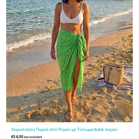
Χειροποίητο Παρεό από Ρεγιόν με Τύπωμα Batik λαχανί
€
54,00
tax included