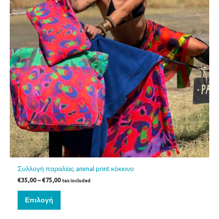
επιλεγούν
στη
σελίδα
του
προϊόντος
Συλλογή παραλίας animal print κόκκινο
€
35,00
–
€
75,00
tax included
Επιλογή