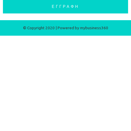
ΕΓΓΡΑΦΉ
© Copyright 2020 | Powered by
mybusiness360​