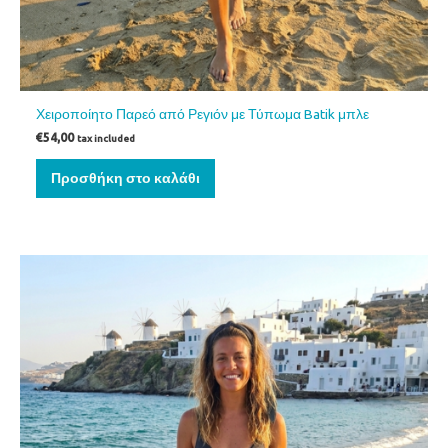
Χειροποίητο Παρεό από Ρεγιόν με Τύπωμα Batik μπλε
€
54,00
tax included
Προσθήκη στο καλάθι