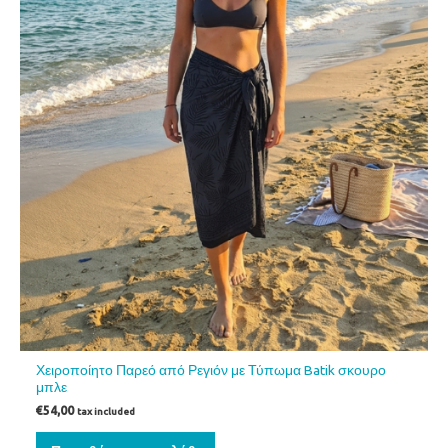
Χειροποίητο Παρεό από Ρεγιόν με Τύπωμα Batik σκουρο
μπλε
€
54,00
tax included