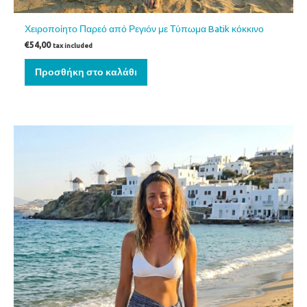
Χειροποίητο Παρεό από Ρεγιόν με Τύπωμα Batik κόκκινο
€
54,00
tax included
Προσθήκη στο καλάθι