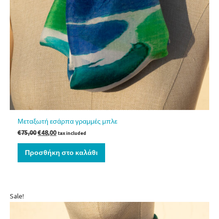
Μεταξωτή εσάρπα γραμμές μπλε
€
75,00
€
48,00
tax included
Προσθήκη στο καλάθι
Original
Η
Sale!
price
τρέχουσα
was:
τιμή
€75,00.
είναι: