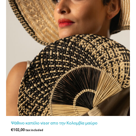
Ψάθινο καπέλο visor απο την Κολομβία μαύρο
€
102,00
tax included