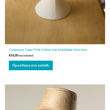
Turquoise Tiger Print Cotton Hat Washable One Size
€
30,00
tax included
Προσθήκη στο καλάθι
Αυτό
το
προϊόν
έχει