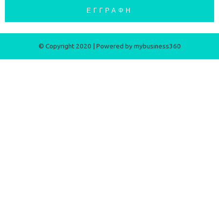
ΕΓΓΡΑΦΉ
© Copyright 2020 | Powered by
mybusiness360​