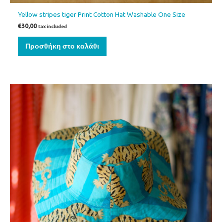
Yellow stripes tiger Print Cotton Hat Washable One Size
€
30,00
tax included
Προσθήκη στο καλάθι