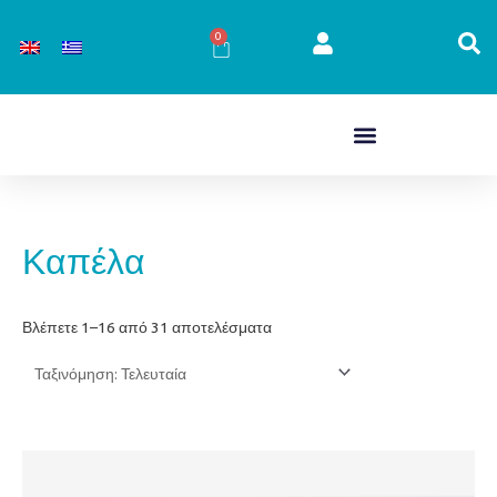
Μετάβαση
στο
0
Cart
περιεχόμενο
Sorted
Καπέλα
by
latest
Βλέπετε 1–16 από 31 αποτελέσματα
Price
Αυτό
range:
το
€89,00