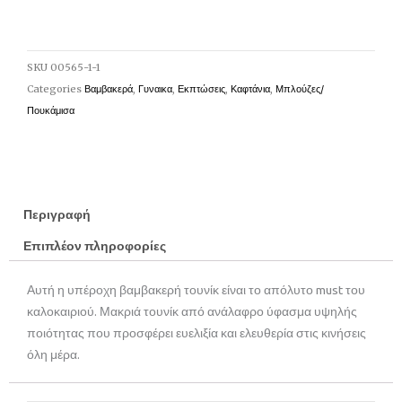
SKU
00565-1-1
Categories
Βαμβακερά
,
Γυναικα
,
Εκπτώσεις
,
Καφτάνια
,
Μπλούζες/
Πουκάμισα
Περιγραφή
Επιπλέον πληροφορίες
Αυτή η υπέροχη βαμβακερή τουνίκ είναι το απόλυτο must του
καλοκαιριού. Μακριά τουνίκ από ανάλαφρο ύφασμα υψηλής
ποιότητας που προσφέρει ευελιξία και ελευθερία στις κινήσεις
όλη μέρα.