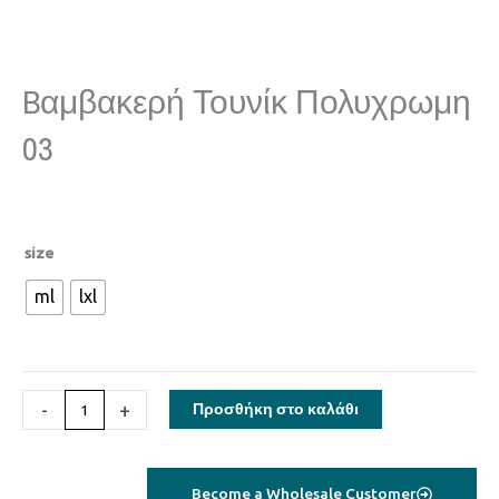
Bαμβακερή Τουνίκ Πολυχρωμη
03
Bαμβακερή
size
τουνίκ
ml
lxl
πολυχρωμη
03
ποσότητα
-
+
Προσθήκη στο καλάθι
Become a Wholesale Customer