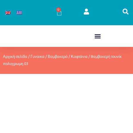
Μετάβαση
στο
0
Cart
περιεχόμενο
Αρχική σελίδα
/
Γυναικα
/
Βαμβακερά
/
Καφτάνια
/ Bαμβακερή τουνίκ
πολυχρωμη 03