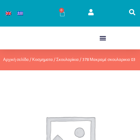
Μετάβαση
στο
0
Cart
περιεχόμενο
Αρχική σελίδα
/
Κοσμηματα
/
Σκουλαρίκια
/ 378 Μακραμέ σκουλαρικια 03