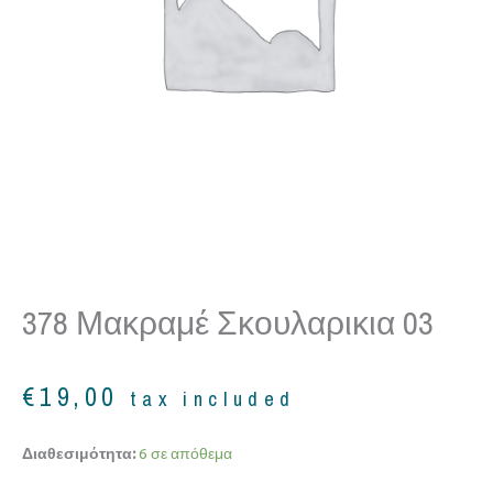
378 Μακραμέ Σκουλαρικια 03
€
19,00
tax included
378
Διαθεσιμότητα:
6 σε απόθεμα
Μακραμέ