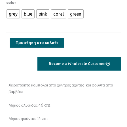
1294
color
Κολιέ
grey
blue
pink
coral
green
αχάτης
ποσότητα
Προσθήκη στο καλάθι
Become a Wholesale Customer
Χειροποίητο κομπολόι από χάντρες αχάτης και φούντα από
βαμβάκι
Μήκος αλυσίδας 46 cm
Μήκος φούντας 14 cm