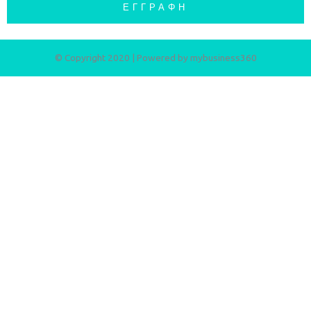
ΕΓΓΡΑΦΉ
© Copyright 2020 | Powered by
mybusiness360​