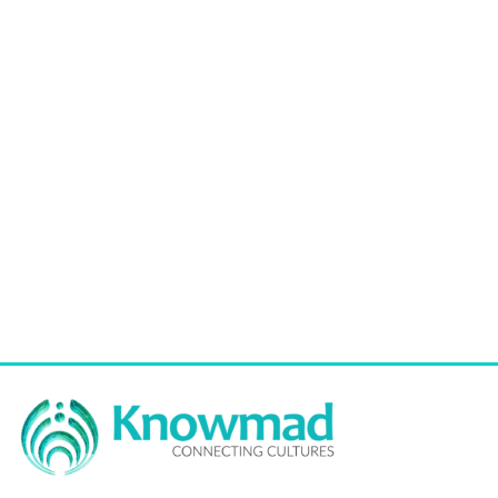
Διπλό Κολιέ με Επιχρυσωμένα Ψάρια, Αμαζονίτη & Φθορίτη |
Χειροποίητο Κόσμημα
€
54,00
tax included
Προσθήκη στο καλάθι