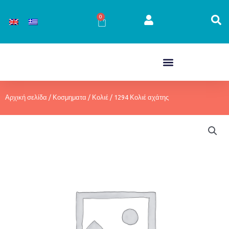
Μετάβαση
στο
0
Cart
περιεχόμενο
Αρχική σελίδα
/
Κοσμηματα
/
Κολιέ
/ 1294 Κολιέ αχάτης