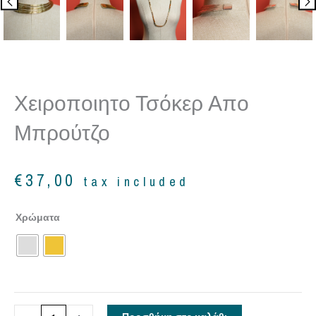
Χειροποιητο Τσόκερ Απο
Μπρούτζο
€
37,00
tax included
Χειροποιητο
Χρώματα
τσόκερ
απο
μπρούτζο
ποσότητα