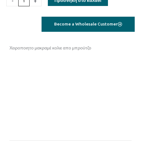
-
+
Προσθήκη στο καλάθι
Become a Wholesale Customer
Χειροποιητο μακραμέ κολιε απο μπρούτζο