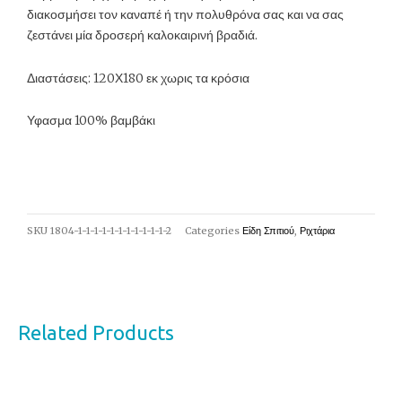
διακοσμήσει τον καναπέ ή την πολυθρόνα σας και να σας
ζεστάνει μία δροσερή καλοκαιρινή βραδιά.
Διαστάσεις: 120Χ180 εκ χωρις τα κρόσια
Υφασμα 100% βαμβάκι
SKU
1804-1-1-1-1-1-1-1-1-1-1-1-2
Categories
Είδη Σπιτιού
,
Ριχτάρια
Related Products