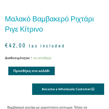
Μαλακό Βαμβακερό Ριχτάρι
Ριγε Κίτρινο
€
42,00
tax included
Μαλακό
Διαθεσιμότητα:
1 σε απόθεμα
βαμβακερό
ριχτάρι
Προσθήκη στο καλάθι
ριγε
κίτρινο
ποσότητα
Become a Wholesale Customer
Βαμβακερό ριχτάρι με χειροποιητο ρύπωμα. Τέλειο να