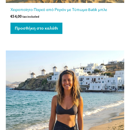
Χειροποίητο Παρεό από Ρεγιόν με Τύπωμα Batik μπλε
€
54,00
tax included
Προσθήκη στο καλάθι