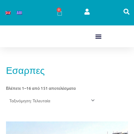
Μετάβαση
στο
0
Cart
περιεχόμενο
Sorted
Εσαρπες
by
latest
Βλέπετε 1–16 από 151 αποτελέσματα