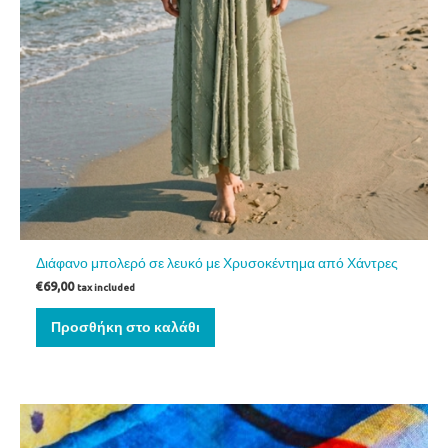
Διάφανο μπολερό σε λευκό με Χρυσοκέντημα από Χάντρες
€
69,00
tax included
Προσθήκη στο καλάθι
Αυτό
το