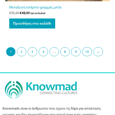
Μεταξωτή εσάρπα γραμμές μπλε
€
75,00
€
48,00
tax included
Προσθήκη στο καλάθι
1
2
3
4
…
8
9
10
→
Knowmads είναι οι άνθρωποι που έχουν τη δίψα για απόκτηση
γνώσης και δεν περιορίζονται στα στενά όρια ενός γραφείου.