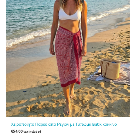
Χειροποίητο Παρεό από Ρεγιόν με Τύπωμα Batik κόκκινο
€
54,00
tax included