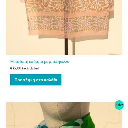
Μεταξωτή εσάρπα με μπεζ φύλλα
€
75,00
tax included
Προσθήκη στο καλάθι
Original
Η
Sale!
price
τρέχουσα
was:
τιμή
€75,00.
είναι:
€48,00.