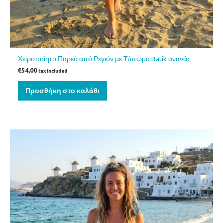
Χειροποίητο Παρεό από Ρεγιόν με Τύπωμα Batik ανανάς
€
54,00
tax included
Προσθήκη στο καλάθι