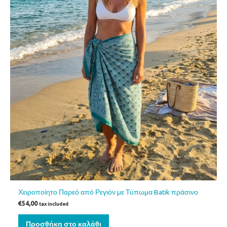
Χειροποίητο Παρεό από Ρεγιόν με Τύπωμα Batik πράσινο
€
54,00
tax included
Προσθήκη στο καλάθι