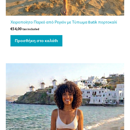
Χειροποίητο Παρεό από Ρεγιόν με Τύπωμα Batik πορτοκαλί
€
54,00
tax included
Προσθήκη στο καλάθι